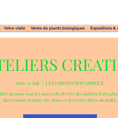
Votre visite
Vente de plants biologiques
Expositions & 
TELIERS CREATI
mer. 12 juil.
  |  
LES JARDINS ROCAMBOLE
hine propose tous les mercredis de l'été des ateliers d'arts pla
directement inspirés des fleurs et des p'tites bêtes du jardin.