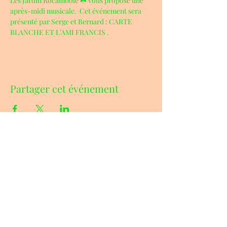
Les Jardin Rocambole ☘️ vous propose une 
après-midi musicale.  Cet événement sera 
présenté par Serge et Bernard : CARTE 
BLANCHE ET L'AMI FRANCIS .
Partager cet événement
ADRESSE & CONTACTS
07.86.85.97.22
La Lande aux Pitois
35150 CORPS-NUDS
jardinsrocambole@orange.fr