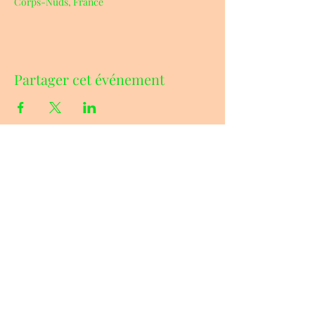
Corps-Nuds, France
Partager cet événement
ADRESSE & CONTACTS
07.86.85.97.22
La Lande aux Pitois
35150 CORPS-NUDS
jardinsrocambole@orange.fr