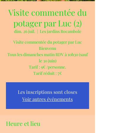
Visite commentée du
potager par Luc (2)
dim. 26 juil.
  |  
Les jardins Rocambole
Visite commentée du potager par Luc
Bienvenu
Tous les dimanches matin RDV à 10h30 (sauf
le 30 juin)
Tarif : 9€ /personne.
Tarif réduit : 7€
Les inscriptions sont closes
Voir autres événements
Heure et lieu