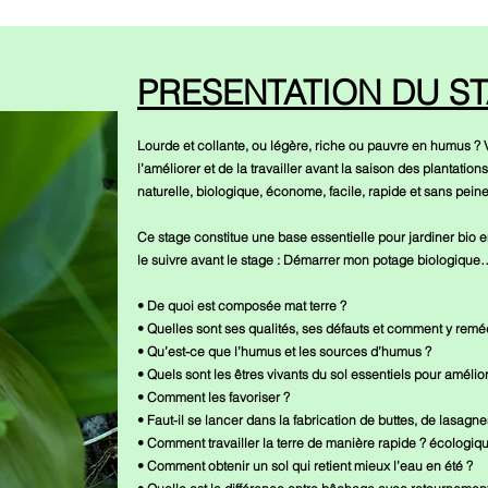
PRESENTATION DU S
Lourde et collante, ou légère, riche ou pauvre en humus ? V
l’améliorer et de la travailler avant la saison des plantatio
naturelle, biologique, économe, facile, rapide et sans peine
Ce stage constitue une base essentielle pour jardiner bio en c
le suivre avant le stage : Démarrer mon potage biologique…
• De quoi est composée mat terre ?
• Quelles sont ses qualités, ses défauts et comment y remé
• Qu’est-ce que l’humus et les sources d’humus ?
• Quels sont les êtres vivants du sol essentiels pour améliore
• Comment les favoriser ?
• Faut-il se lancer dans la fabrication de buttes, de lasag
• Comment travailler la terre de manière rapide ? écologi
• Comment obtenir un sol qui retient mieux l’eau en été ?