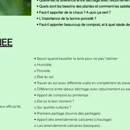
• Quelle est la différence entre bêchage avec retournement 
• Quels sont les besoins des plantes et comment les satisfa
• Faut-il apporter de la chaux ? A quoi ça sert ?
• L’importance de la bonne porosité ?
• Faut-il apporter beaucoup de compost, et à quel stade de
NEE
• Savoir quand travailler la terre pour ne pas l’abimer :
o Humidité,
o Porosité,
o État du sol.
• Travail du sol avec différents outils en complément du travail
o Différence entre labour, bêchage avec retournement ou sa
• Apport de compost au printemps :
o Est-ce le bon moment ?
ur efficacité.
o Sur quelles cultures ?
• Premiers paillage (tournis des paillages)
• Apport des amendements calcaires (chaulage)
o Les amendements calcaires (basiques) :