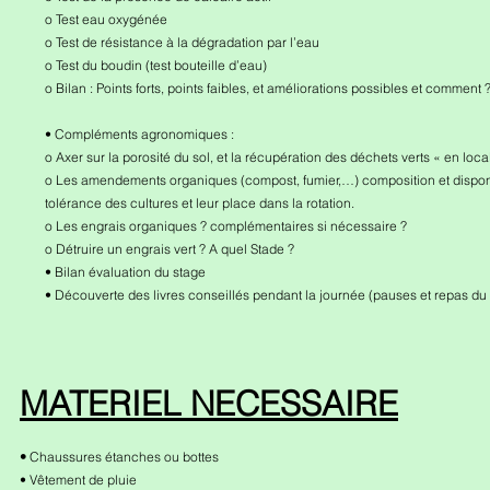
o Test eau oxygénée
o Test de résistance à la dégradation par l’eau
o Test du boudin (test bouteille d’eau)
o Bilan : Points forts, points faibles, et améliorations possibles et comment 
• Compléments agronomiques :
o Axer sur la porosité du sol, et la récupération des déchets verts « en loca
o Les amendements organiques (compost, fumier,…) composition et disponibil
tolérance des cultures et leur place dans la rotation.
o Les engrais organiques ? complémentaires si nécessaire ?
o Détruire un engrais vert ? A quel Stade ?
• Bilan évaluation du stage
• Découverte des livres conseillés pendant la journée (pauses et repas du
MATERIEL NECESSAIRE
•
Chaussures étanches ou bottes
• Vêtement de pluie