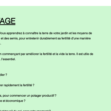
TAGE
ous apprendrez à connaître la terre de votre jardin et les moyens de
ns et des semis, pour entretenir durablement sa fertilité d’une manière
.
ommençant par améliorer la fertilité et la vide la terre. Il est utile de
l’essentiel.
dier ?
r rapidement la fertilité ?
nes, pour commencer un potager productif ?
que et économique ?