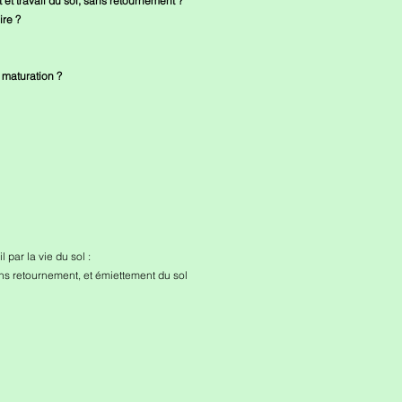
et travail du sol, sans retournement ?
ire ?
 maturation ?
 par la vie du sol :
ns retournement, et émiettement du sol