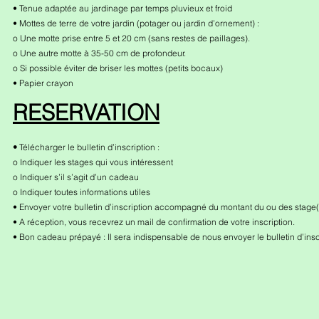
• Tenue adaptée au jardinage par temps pluvieux et froid
• Mottes de terre de votre jardin (potager ou jardin d’ornement) :
o Une motte prise entre 5 et 20 cm (sans restes de paillages).
o Une autre motte à 35-50 cm de profondeur.
o Si possible éviter de briser les mottes (petits bocaux)
• Papier crayon
RESERVATION
•
T
élécharger le bulletin d’inscription :
o Indiquer les stages qui vous intéressent
o Indiquer s’il s’agit d’un cadeau
o Indiquer toutes informations utiles
• Envoyer votre bulletin d’inscription accompagné du montant du ou des stage(
• A réception, vous recevrez un mail de confirmation de votre inscription.
• Bon cadeau prépayé : Il sera indispensable de nous envoyer le bulletin d’inscr