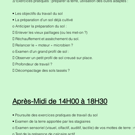
3/ Exercices pratiques : préparer la terre, utilisation des outils adaptés :
• Les objectifs du travail du sol
• La préparation d’un sol déjà cultivé
o Anticiper la préparation du sol :
 Enlever les vieux paillages (ou les met-on ?)
 Réchauffement et assèchement du sol.
 Relancer le « moteur » microbien ?
o Examen d’un grand profil de sol :
 Observer un petit profil de sol creusé sur place.
 Profondeur de travail ?
 Décompactage des sols tassés ?
Après-Midi de 14H00 à 18H30
• Poursuite des exercices pratiques de travail du sol
• Examen de la terre apportée par les stagiaires
o Examen sensoriel (visuel, olfactif, auditif, tactile) de vos mottes de terre
o Test de la présence de calcaire actif