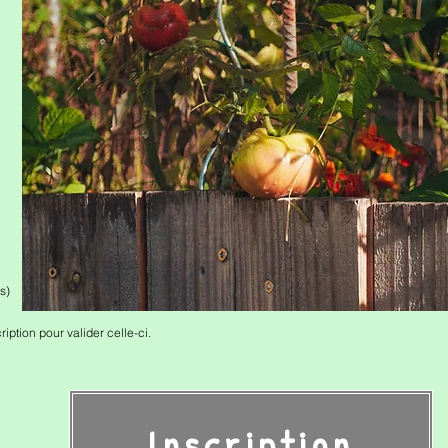
s)
iption pour valider celle-ci.
Inscription